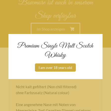
Bowmore ist auch in unserem
Shop verfügbar
Im Shop anzeigen
Premium Single Malt Scotch
Whisky
I am over 18 years old
Weitere Informationen
Nicht kalt gefiltert (Non chill filtered)
ohne Farbzusatz (Natural colour)
Eine angenehme Nase mit Noten von
Meeresbrise, Torf, Gezeiten-Tümpel und etwas